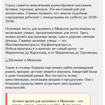
Город славится немаленьким разнообразием магазинов,
бутиков, торговых центров. Это настоящий рай для
шопоголика. Главное помнить, что многие подобные
учреждения работают с понедельника по субботу до 18:00 –
20:00.
Основные места для шопинга в Мюнхене расположены на
нескольких улицах, предназначенных для этого. Здесь
можно купить как дешевые вещи, таки и дорогие элитные
бренды. Главные шоппинг улицы — это
Максимилианштрассе, Кауфингерштрассе,
Нойхаузерштрассе и конечно же самый центр – от
Мариенплац до Карлсплац, и от Мариенплац до Одеонплац.
Также в столице Баварии ещё можно найти антикварный
рынок, ярмарку детских вещей и игрушек, баварский базар
и даже блошиный рынок. Все эти места полны
качественными, полезными вещами и продуктами. Они с
большим удовольствием встречают иностранных
покупателей.
Лучшее время для шоппинга в Мюнхене – это