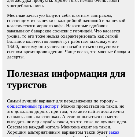
для желудка продукты. Кроме того, немцы очень любят
употреблять пиво.
Местные зачастую балуют себя плотным завтраком,
состоящим из выпечки с калорийной начинкой и чашечкой
классического черного кофе. Некоторые вдобавок
заказывают баварские сосиски с горчицей. Что касается
ужина, то его тоже нельзя охарактеризовать как легкий.
Большое количество людей тут работает максимум до
18:00, поэтому они успевают позаботиться о вкусном и
сытном времяпровождении. Чаще всего, это мясные блюда и
десерты.
Полезная информация для
туристов
Самый лучший вариант для передвижения по городу –
общественный транспорт
. Можно проехаться на такси, но
это довольно дорого, при том, что авто найти достаточно
сложно, лишь на стоянках. А если попытаться на месте
выведать номер службы такси, то это тоже не лучшая идея.
Совсем не каждый житель Мюнхена ездит на такси.
Хорошим альтернативным вариантом такси будет
заказ